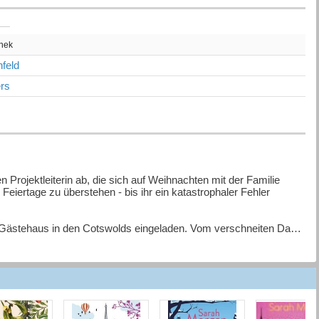
thek
feld
rs
n Projektleiterin ab, die sich auf Weihnachten mit der Familie
 Feiertage zu überstehen - bis ihr ein katastrophaler Fehler
n Gästehaus in den Cotswolds eingeladen. Vom verschneiten Dach
rt. Und plötzlich bietet sich Imogen nicht nur die Chance für einen
Familie, nach der sie sich bisher immer nur gesehnt hat.