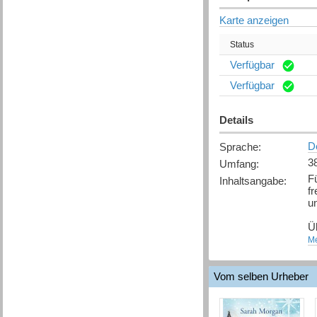
Karte anzeigen
Status
Verfügbar
Verfügbar
Details
D
Sprache
:
3
Umfang
:
Fü
Inhaltsangabe
:
fr
un
Ü
bi
Me
Ne
[
Q
Vom selben Urheber