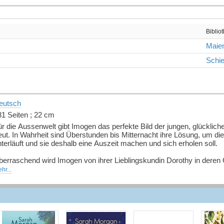
Biblio
Maien
Schie
eutsch
81 Seiten ; 22 cm
r die Aussenwelt gibt Imogen das perfekte Bild der jungen, glückliche
eut. In Wahrheit sind Überstunden bis Mitternacht ihre Lösung, um die
terläuft und sie deshalb eine Auszeit machen und sich erholen soll.
berraschend wird Imogen von ihrer Lieblingskundin Dorothy in dere
s zum gemütlichen Kaminfeuer ist Holly Cottage ein idealer Zufluchtso
hr...
uanfang, sondern auch für ein Leben voll echter Liebe und mit einer 
uelle: Buchhaus.ch, bearbeitet mit ChatGPT
]