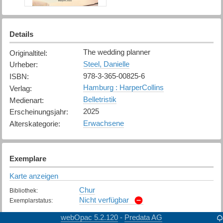
Details
The wedding planner
Originaltitel
:
Steel, Danielle
Urheber
:
978-3-365-00825-6
ISBN
:
Hamburg : HarperCollins
Verlag
:
Belletristik
Medienart
:
2025
Erscheinungsjahr
:
Erwachsene
Alterskategorie
:
Exemplare
Karte anzeigen
Chur
Bibliothek
:
Nicht verfügbar
Exemplarstatus
:
webOpac 5.2.120
Predata AG
-