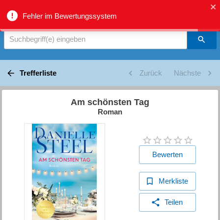
biblio.gr - Suche
Fehler im Bewertungssystem
Suchbegriff(e) eingeben
Trefferliste
Zurück
Nächste
Am schönsten Tag
Roman
Bewerten
Merkliste
Teilen