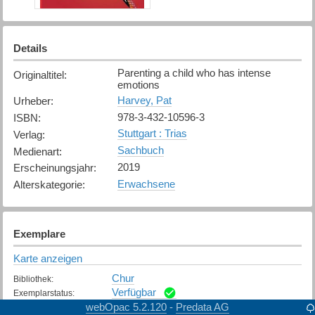
Details
Parenting a child who has intense
Originaltitel
:
emotions
Harvey, Pat
Urheber
:
978-3-432-10596-3
ISBN
:
Stuttgart : Trias
Verlag
:
Sachbuch
Medienart
:
2019
Erscheinungsjahr
:
Erwachsene
Alterskategorie
:
Exemplare
Karte anzeigen
Chur
Bibliothek
:
Verfügbar
Exemplarstatus
:
webOpac 5.2.120
Predata AG
-