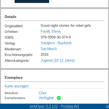
Details
Good night stories for rebel girls
Originaltitel
:
Favilli, Elena
Urheber
:
978-9958-30-374-6
ISBN
:
Sarajevo : Buybook
Verlag
:
Sachbuch
Medienart
:
2016
Erscheinungsjahr
:
Jugend (10-12 Jahre)
Alterskategorie
:
Exemplare
Karte anzeigen
Chur
Bibliothek
:
Verfügbar
Exemplarstatus
:
webOpac 5.2.122
Predata AG
-