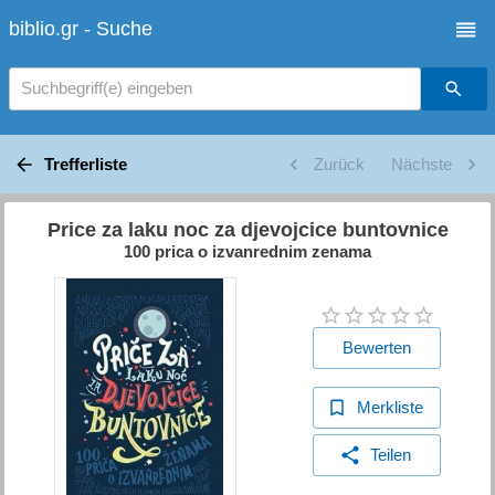
biblio.gr - Suche
Suchbegriff(e) eingeben
Trefferliste
Zurück
Nächste
Price za laku noc za djevojcice buntovnice
100 prica o izvanrednim zenama
Bewerten
Merkliste
Teilen