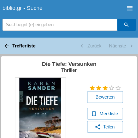
biblio.gr - Suche
Suchbegriff(e) eingeben
Trefferliste
Zurück
Nächste
Die Tiefe: Versunken
Thriller
Bewerten
Merkliste
Teilen