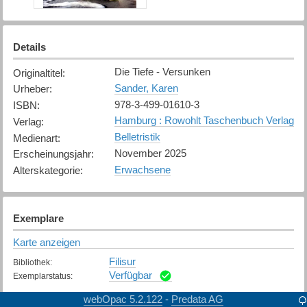
Details
Die Tiefe - Versunken
Originaltitel
:
Sander, Karen
Urheber
:
978-3-499-01610-3
ISBN
:
Hamburg : Rowohlt Taschenbuch Verlag
Verlag
:
Belletristik
Medienart
:
November 2025
Erscheinungsjahr
:
Erwachsene
Alterskategorie
:
Exemplare
Karte anzeigen
Filisur
Bibliothek
:
Verfügbar
Exemplarstatus
:
webOpac 5.2.122
Predata AG
-
Chur
Bibliothek
: