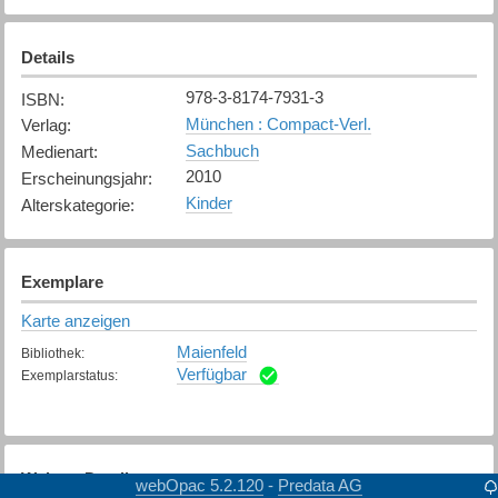
Details
978-3-8174-7931-3
ISBN
:
München : Compact-Verl.
Verlag
:
Sachbuch
Medienart
:
2010
Erscheinungsjahr
:
Kinder
Alterskategorie
:
Exemplare
Karte anzeigen
Maienfeld
Bibliothek
:
Verfügbar
Exemplarstatus
:
Weitere Details
webOpac 5.2.120
Predata AG
-