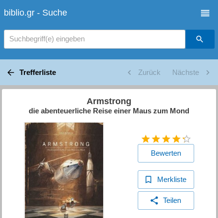
biblio.gr - Suche
Suchbegriff(e) eingeben
Trefferliste
Zurück
Nächste
Armstrong
die abenteuerliche Reise einer Maus zum Mond
Bewerten
Merkliste
Teilen