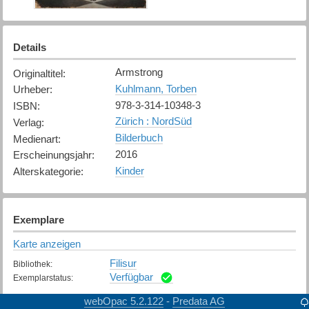
Details
Armstrong
Originaltitel
:
Kuhlmann, Torben
Urheber
:
978-3-314-10348-3
ISBN
:
Zürich : NordSüd
Verlag
:
Bilderbuch
Medienart
:
2016
Erscheinungsjahr
:
Kinder
Alterskategorie
:
Exemplare
Karte anzeigen
Filisur
Bibliothek
:
Verfügbar
Exemplarstatus
:
webOpac 5.2.122
Predata AG
-
Bonaduz
Bibliothek
: