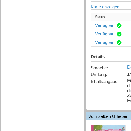
Karte anzeigen
Status
Verfügbar
Verfügbar
Verfügbar
Details
D
Sprache
:
14
Umfang
:
E
Inhaltsangabe
:
d
di
Z
F
Vom selben Urheber