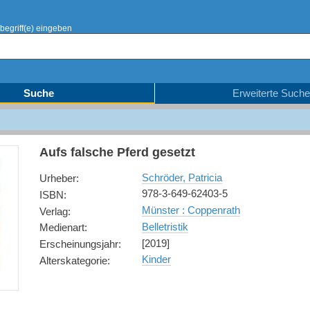
begriff(e) eingeben
Suche
Erweiterte Suche
Aufs falsche Pferd gesetzt
Schröder, Patricia
Urheber
:
978-3-649-62403-5
ISBN
:
Münster : Coppenrath
Verlag
:
Belletristik
Medienart
:
[2019]
Erscheinungsjahr
:
Kinder
Alterskategorie
: