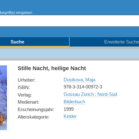
begriff(e) eingeben
Suche
Erweiterte Suche
Stille Nacht, heilige Nacht
Dusikova, Maja
Urheber
:
978-3-314-00972-3
ISBN
:
Gossau Zürich : Nord-Süd
Verlag
:
Bilderbuch
Medienart
:
1999
Erscheinungsjahr
:
Kinder
Alterskategorie
: