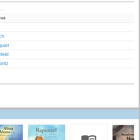
thek
ch
uart
feld
oritz