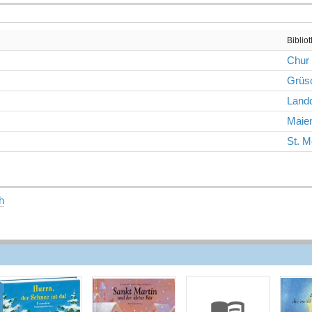
Biblio
Chur
Grüs
Landq
Maien
St. M
h