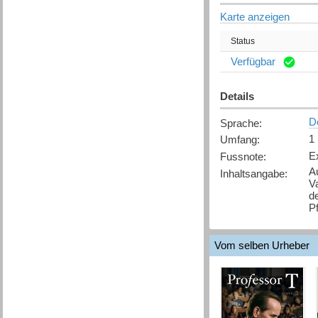
Karte anzeigen
Status
Verfügbar
Details
D
Sprache
:
1
Umfang
:
E
Fussnote
:
A
Inhaltsangabe
:
Va
de
Pf
Vom selben Urheber