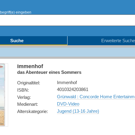
begriff(e) eingeben
Suche
Erweiterte Suche
Immenhof
das Abenteuer eines Sommers
Immenhof
Originaltitel
:
4010324203861
ISBN
:
Grünwald : Concorde Home Entertainm
Verlag
:
DVD-Video
Medienart
:
Jugend (13-16 Jahre)
Alterskategorie
: