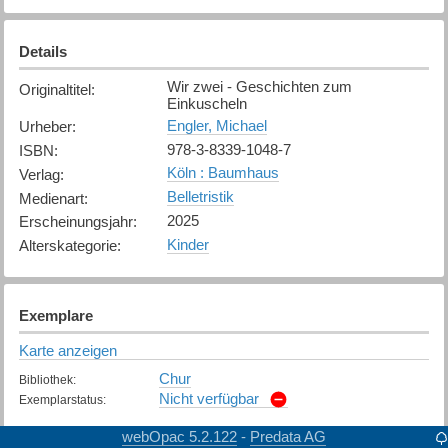
Details
Wir zwei - Geschichten zum
Originaltitel
:
Einkuscheln
Engler, Michael
Urheber
:
978-3-8339-1048-7
ISBN
:
Köln : Baumhaus
Verlag
:
Belletristik
Medienart
:
2025
Erscheinungsjahr
:
Kinder
Alterskategorie
:
Exemplare
Karte anzeigen
Chur
Bibliothek
:
Nicht verfügbar
Exemplarstatus
:
webOpac 5.2.122
Predata AG
-
Maienfeld
Bibliothek
: