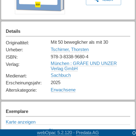
Details
Mit 50 beweglicher als mit 30
Originaltitel
:
Tschirner, Thorsten
Urheber
:
978-3-8338-9680-4
ISBN
:
München : GRÄFE UND UNZER
Verlag
:
Verlag GmbH
Sachbuch
Medienart
:
2025
Erscheinungsjahr
:
Erwachsene
Alterskategorie
:
Exemplare
Karte anzeigen
Chur
Bibliothek
:
webOpac 5.2.120
Predata AG
-