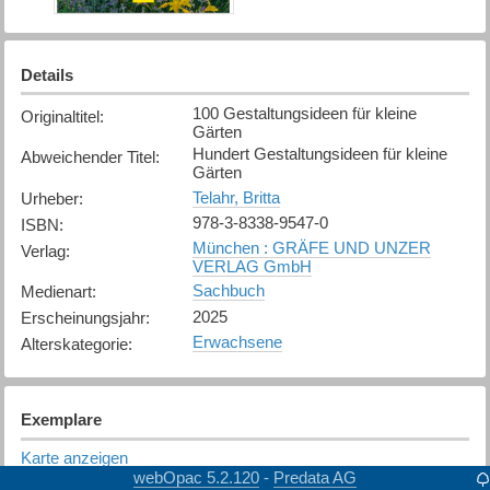
Details
100 Gestaltungsideen für kleine
Originaltitel
:
Gärten
Hundert Gestaltungsideen für kleine
Abweichender Titel
:
Gärten
Telahr, Britta
Urheber
:
978-3-8338-9547-0
ISBN
:
München : GRÄFE UND UNZER
Verlag
:
VERLAG GmbH
Sachbuch
Medienart
:
2025
Erscheinungsjahr
:
Erwachsene
Alterskategorie
:
Exemplare
Karte anzeigen
webOpac 5.2.120
Predata AG
-
Chur