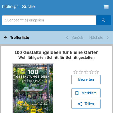
biblio.gr - Suche
Suchbegriff(e) eingeben
Trefferliste
Zurück
Nächste
100 Gestaltungsideen für kleine Gärten
Wohlfühlgarten Schritt für Schritt gestalten
Bewerten
Merkliste
Teilen