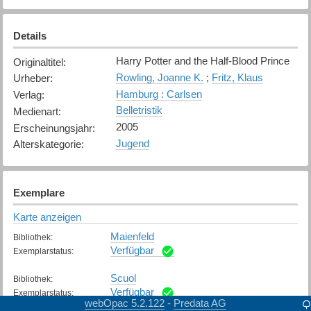
Details
Harry Potter and the Half-Blood Prince
Originaltitel
:
Rowling, Joanne K.
;
Fritz, Klaus
Urheber
:
Hamburg : Carlsen
Verlag
:
Belletristik
Medienart
:
2005
Erscheinungsjahr
:
Jugend
Alterskategorie
:
Exemplare
Karte anzeigen
Maienfeld
Bibliothek
:
Verfügbar
Exemplarstatus
:
Scuol
Bibliothek
:
Verfügbar
Exemplarstatus
:
webOpac 5.2.122
Predata AG
-