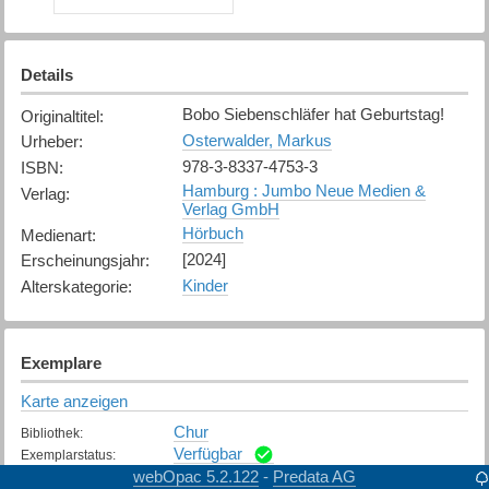
Details
Bobo Siebenschläfer hat Geburtstag!
Originaltitel
:
Osterwalder, Markus
Urheber
:
978-3-8337-4753-3
ISBN
:
Hamburg : Jumbo Neue Medien &
Verlag
:
Verlag GmbH
Hörbuch
Medienart
:
[2024]
Erscheinungsjahr
:
Kinder
Alterskategorie
:
Exemplare
Karte anzeigen
Chur
Bibliothek
:
Verfügbar
Exemplarstatus
:
webOpac 5.2.122
Predata AG
-