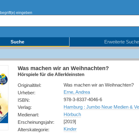
begriff(e) eingeben
Suche
Erweiterte Suche
Was machen wir an Weihnachten?
Hörspiele für die Allerkleinsten
Was machen wir an Weihnachten?
Originaltitel
:
Erne, Andrea
Urheber
:
978-3-8337-4046-6
ISBN
:
Hamburg : Jumbo Neue Medien & V
Verlag
:
Hörbuch
Medienart
:
[2019]
Erscheinungsjahr
:
Kinder
Alterskategorie
: