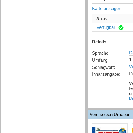
Karte anzeigen
Status
Verfügbar
Details
D
Sprache
:
1
Umfang
:
W
Schlagwort
:
I
Inhaltsangabe
:
We
f
u
f
Me
[
Q
Vom selben Urheber