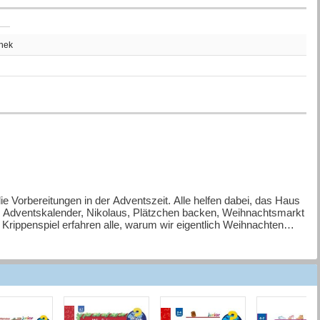
thek
die Vorbereitungen in der Adventszeit. Alle helfen dabei, das Haus
t. Adventskalender, Nikolaus, Plätzchen backen, Weihnachtsmarkt
Krippenspiel erfahren alle, warum wir eigentlich Weihnachten
Singen und Essen zusammen - und es ist endlich Bescherung.