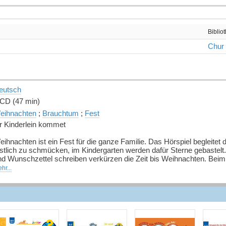
Biblio
Chur
eutsch
 CD (47 min)
eihnachten
;
Brauchtum
;
Fest
hr Kinderlein kommet
ihnachten ist ein Fest für die ganze Familie. Das Hörspiel begleitet 
estlich zu schmücken, im Kindergarten werden dafür Sterne gebastel
nd Wunschzettel schreiben verkürzen die Zeit bis Weihnachten. Beim 
eiern. Und wenn es dann so weit ist, kommt die ganze Familie zum 
hr...
uelle: Buchhaus.ch, bearbeitet mit ChatGPT
]