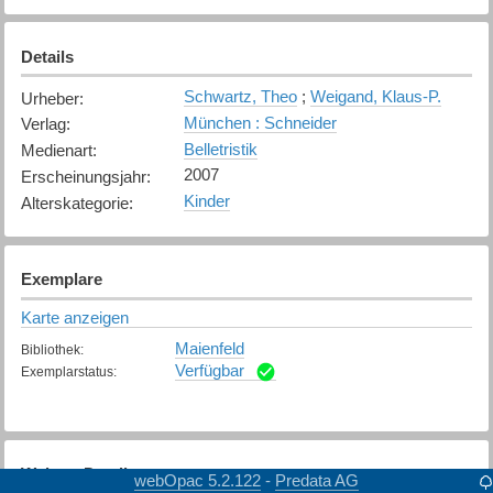
Details
Schwartz, Theo
;
Weigand, Klaus-P.
Urheber
:
München : Schneider
Verlag
:
Belletristik
Medienart
:
2007
Erscheinungsjahr
:
Kinder
Alterskategorie
:
Exemplare
Karte anzeigen
Maienfeld
Bibliothek
:
Verfügbar
Exemplarstatus
:
Weitere Details
webOpac 5.2.122
Predata AG
-