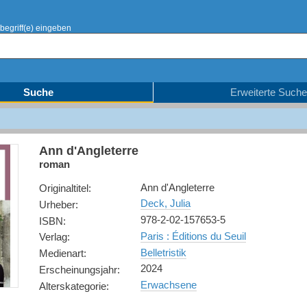
begriff(e) eingeben
Suche
Erweiterte Suche
Ann d'Angleterre
roman
Ann d'Angleterre
Originaltitel
:
Deck, Julia
Urheber
:
978-2-02-157653-5
ISBN
:
Paris : Éditions du Seuil
Verlag
:
Belletristik
Medienart
:
2024
Erscheinungsjahr
:
Erwachsene
Alterskategorie
: