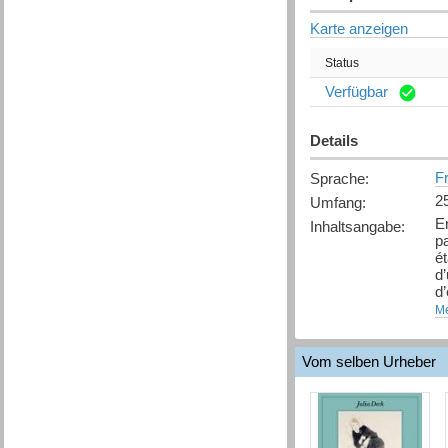
Karte anzeigen
Status
Verfügbar
Details
F
Sprache
:
2
Umfang
:
En
Inhaltsangabe
:
p
ét
d’
d’
se
Me
sp
Vom selben Urheber