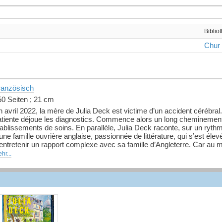
Biblio
Chur
ranzösisch
50 Seiten ; 21 cm
 avril 2022, la mère de Julia Deck est victime d’un accident cérébra
atiente déjoue les diagnostics. Commence alors un long cheminement,
ablissements de soins. En parallèle, Julia Deck raconte, sur un rythm
une famille ouvrière anglaise, passionnée de littérature, qui s’est él
entretenir un rapport complexe avec sa famille d’Angleterre. Car au mi
cret – un point aveugle dans le récit de sa filiation. Mais à cette int
hr...
lendide, qui questionne les liens entre l’écriture et la vie, est aussi