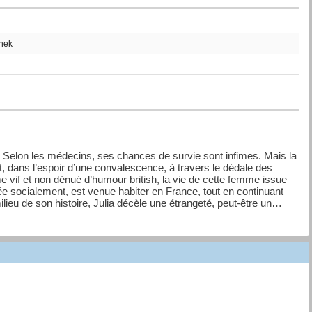
thek
l. Selon les médecins, ses chances de survie sont infimes. Mais la
 dans l’espoir d’une convalescence, à travers le dédale des
e vif et non dénué d’humour british, la vie de cette femme issue
evée socialement, est venue habiter en France, tout en continuant
lieu de son histoire, Julia décèle une étrangeté, peut-être un
errogation, seule sa mère, précisément, pourrait répondre. Ce texte
 un geste d’amour bouleversant d’une fille envers sa mère.