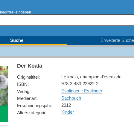
begriff(e) eingeben
Suche
Erweiterte Suche
Der Koala
Le koala, champion d'escalade
Originaltitel
:
978-3-480-22922-2
ISBN
:
Esslingen : Esslinger
Verlag
:
Sachbuch
Medienart
:
2012
Erscheinungsjahr
:
Kinder
Alterskategorie
: