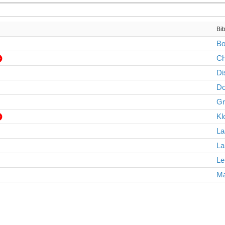
Bib
Bo
Ch
Di
D
Gr
Kl
La
La
Le
Ma