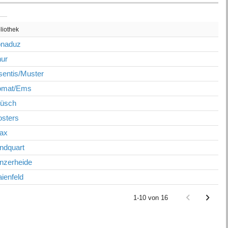
liothek
naduz
ur
sentis/Muster
omat/Ems
üsch
osters
ax
ndquart
nzerheide
ienfeld
1-10 von 16