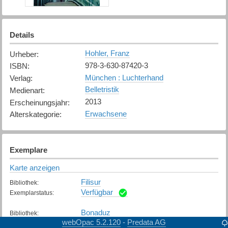
Details
Hohler, Franz
Urheber
:
978-3-630-87420-3
ISBN
:
München : Luchterhand
Verlag
:
Belletristik
Medienart
:
2013
Erscheinungsjahr
:
Erwachsene
Alterskategorie
:
Exemplare
Karte anzeigen
Filisur
Bibliothek
:
Verfügbar
Exemplarstatus
:
Bonaduz
Bibliothek
:
webOpac 5.2.120
Predata AG
-
Verfügbar
Exemplarstatus
: