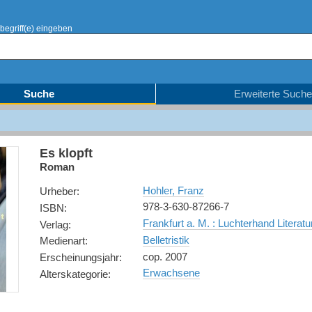
begriff(e) eingeben
Suche
Erweiterte Suche
Es klopft
Roman
Hohler, Franz
Urheber
:
978-3-630-87266-7
ISBN
:
Frankfurt a. M. : Luchterhand Literatu
Verlag
:
Belletristik
Medienart
:
cop. 2007
Erscheinungsjahr
:
Erwachsene
Alterskategorie
: