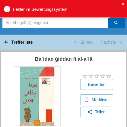
biblio.gr - Suche
Fehler im Bewertungssystem
Suchbegriff(e) eingeben
Trefferliste
Zurück
Nächste
Baʿidan ǧiddan fi al-aʿlā
Bewerten
Merkliste
Teilen