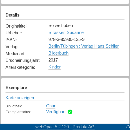
Details
So weit oben
Originaltitel
:
Strasser, Susanne
Urheber
:
978-3-89930-135-9
ISBN
:
Berlin/Tübingen : Verlag Hans Schiler
Verlag
:
Bilderbuch
Medienart
:
2017
Erscheinungsjahr
:
Kinder
Alterskategorie
:
Exemplare
Karte anzeigen
Chur
Bibliothek
:
Verfügbar
Exemplarstatus
:
webOpac 5.2.120
Predata AG
-