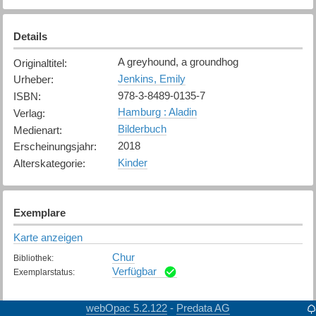
Details
A greyhound, a groundhog
Originaltitel
:
Jenkins, Emily
Urheber
:
978-3-8489-0135-7
ISBN
:
Hamburg : Aladin
Verlag
:
Bilderbuch
Medienart
:
2018
Erscheinungsjahr
:
Kinder
Alterskategorie
:
Exemplare
Karte anzeigen
Chur
Bibliothek
:
Verfügbar
Exemplarstatus
:
webOpac 5.2.122
Predata AG
-