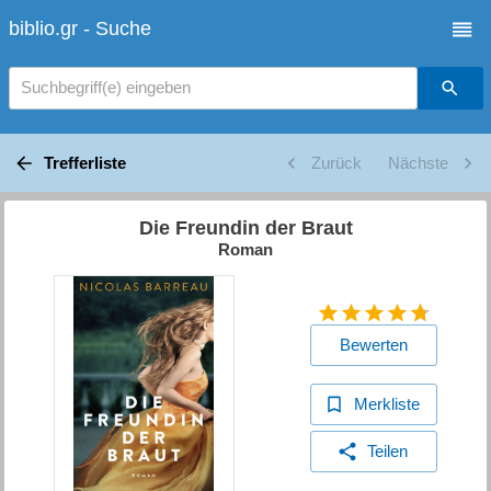
biblio.gr - Suche
Suchbegriff(e) eingeben
Trefferliste
Zurück
Nächste
Die Freundin der Braut
Roman
Bewerten
Merkliste
Teilen