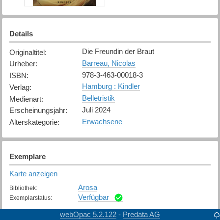
Details
Die Freundin der Braut
Originaltitel
:
Barreau, Nicolas
Urheber
:
978-3-463-00018-3
ISBN
:
Hamburg : Kindler
Verlag
:
Belletristik
Medienart
:
Juli 2024
Erscheinungsjahr
:
Erwachsene
Alterskategorie
:
Exemplare
Karte anzeigen
Arosa
Bibliothek
:
Verfügbar
Exemplarstatus
:
webOpac 5.2.122
Predata AG
-
Bonaduz
Bibliothek
: