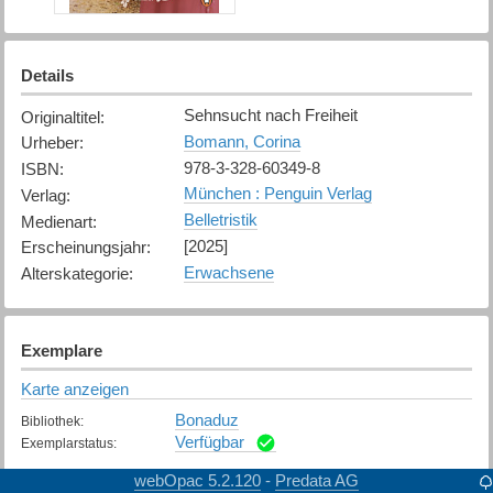
Details
Sehnsucht nach Freiheit
Originaltitel
:
Bomann, Corina
Urheber
:
978-3-328-60349-8
ISBN
:
München : Penguin Verlag
Verlag
:
Belletristik
Medienart
:
[2025]
Erscheinungsjahr
:
Erwachsene
Alterskategorie
:
Exemplare
Karte anzeigen
Bonaduz
Bibliothek
:
Verfügbar
Exemplarstatus
:
webOpac 5.2.120
Predata AG
-
Chur
Bibliothek
: