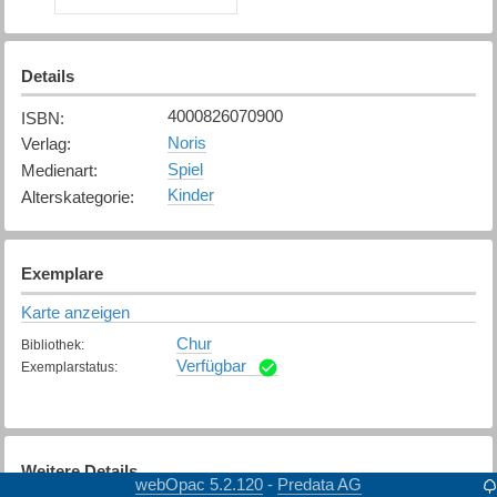
Details
4000826070900
ISBN
:
Noris
Verlag
:
Spiel
Medienart
:
Kinder
Alterskategorie
:
Exemplare
Karte anzeigen
Chur
Bibliothek
:
Verfügbar
Exemplarstatus
:
Weitere Details
webOpac 5.2.120
Predata AG
-