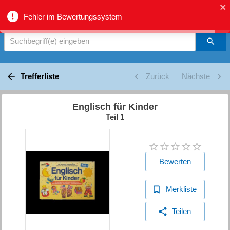
biblio.gr - Suche
Fehler im Bewertungssystem
Suchbegriff(e) eingeben
Trefferliste
Zurück
Nächste
Englisch für Kinder
Teil 1
Bewerten
Merkliste
Teilen