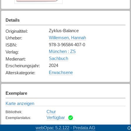
Details
Zyklus-Balance
Originaltitel
:
Willemsen, Hannah
Urheber
:
978-3-96584-407-0
ISBN
:
München : ZS
Verlag
:
Sachbuch
Medienart
:
2024
Erscheinungsjahr
:
Erwachsene
Alterskategorie
:
Exemplare
Karte anzeigen
Chur
Bibliothek
:
Verfügbar
Exemplarstatus
:
webOpac 5.2.122
Predata AG
-