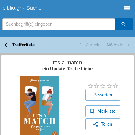
biblio.gr - Suche
Suchbegriff(e) eingeben
Trefferliste
Zurück
Nächste
It's a match
ein Update für die Liebe
Bewerten
Merkliste
Teilen