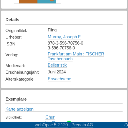
Details
Fling
Originaltitel
:
Murray, Joseph F.
Urheber
:
978-3-596-70756-0
ISBN
:
3-596-70756-0
Frankfurt am Main : FISCHER
Verlag
:
Taschenbuch
Belletristik
Medienart
:
Juni 2024
Erscheinungsjahr
:
Erwachsene
Alterskategorie
:
Exemplare
Karte anzeigen
Chur
Bibliothek
:
Verfügbar
Exemplarstatus
:
webOpac 5.2.120
Predata AG
-