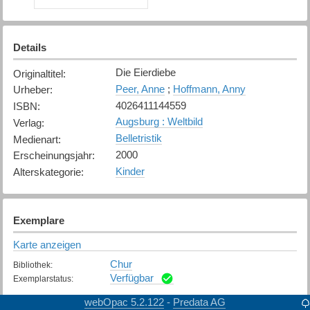
Details
Die Eierdiebe
Originaltitel
:
Peer, Anne
;
Hoffmann, Anny
Urheber
:
4026411144559
ISBN
:
Augsburg : Weltbild
Verlag
:
Belletristik
Medienart
:
2000
Erscheinungsjahr
:
Kinder
Alterskategorie
:
Exemplare
Karte anzeigen
Chur
Bibliothek
:
Verfügbar
Exemplarstatus
:
webOpac 5.2.122
Predata AG
-