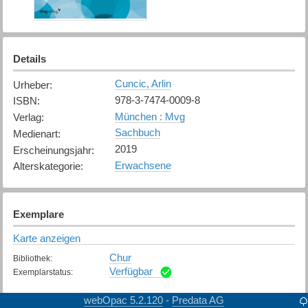
Details
Cuncic, Arlin
Urheber
:
978-3-7474-0009-8
ISBN
:
München : Mvg
Verlag
:
Sachbuch
Medienart
:
2019
Erscheinungsjahr
:
Erwachsene
Alterskategorie
:
Exemplare
Karte anzeigen
Chur
Bibliothek
:
Verfügbar
Exemplarstatus
:
webOpac 5.2.120
Predata AG
-