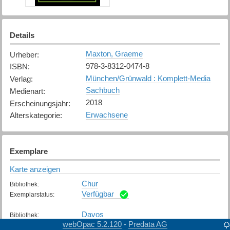
Details
Maxton, Graeme
Urheber
:
978-3-8312-0474-8
ISBN
:
München/Grünwald : Komplett-Media
Verlag
:
Sachbuch
Medienart
:
2018
Erscheinungsjahr
:
Erwachsene
Alterskategorie
:
Exemplare
Karte anzeigen
Chur
Bibliothek
:
Verfügbar
Exemplarstatus
:
Davos
Bibliothek
:
webOpac 5.2.120
Predata AG
-
Verfügbar
Exemplarstatus
: