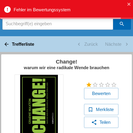
biblio.gr - Suche
Fehler im Bewertungssystem
Suchbegriff(e) eingeben
Trefferliste
Zurück
Nächste
Change!
warum wir eine radikale Wende brauchen
Bewerten
Merkliste
Teilen