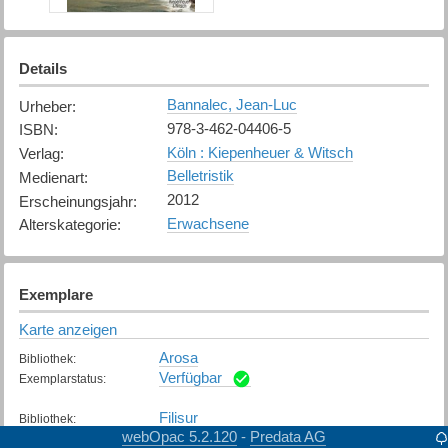
Details
Bannalec, Jean-Luc
Urheber
:
978-3-462-04406-5
ISBN
:
Köln : Kiepenheuer & Witsch
Verlag
:
Belletristik
Medienart
:
2012
Erscheinungsjahr
:
Erwachsene
Alterskategorie
:
Exemplare
Karte anzeigen
Arosa
Bibliothek
:
Verfügbar
Exemplarstatus
:
Filisur
Bibliothek
:
webOpac 5.2.120
Predata AG
-
Verfügbar
Exemplarstatus
: