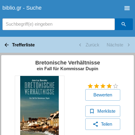
biblio.gr - Suche
Suchbegriff(e) eingeben
Trefferliste
Zurück
Nächste
Bretonische Verhältnisse
ein Fall für Kommissar Dupin
Bewerten
Merkliste
Teilen