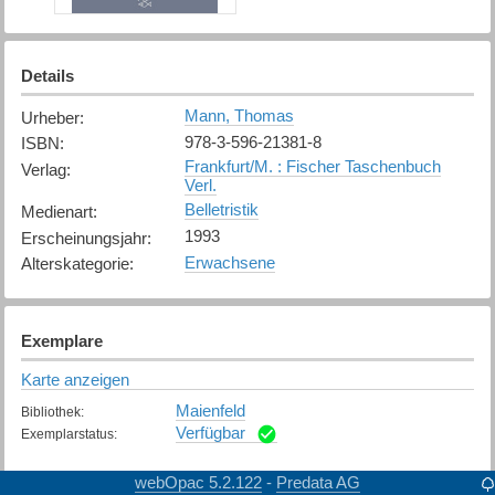
Details
Mann, Thomas
Urheber
:
978-3-596-21381-8
ISBN
:
Frankfurt/M. : Fischer Taschenbuch
Verlag
:
Verl.
Belletristik
Medienart
:
1993
Erscheinungsjahr
:
Erwachsene
Alterskategorie
:
Exemplare
Karte anzeigen
Maienfeld
Bibliothek
:
Verfügbar
Exemplarstatus
:
St. Moritz
Bibliothek
:
webOpac 5.2.122
Predata AG
-