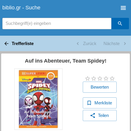
biblio.gr - Suche
Suchbegriff(e) eingeben
Trefferliste
Zurück
Nächste
Auf ins Abenteuer, Team Spidey!
Bewerten
Merkliste
Teilen