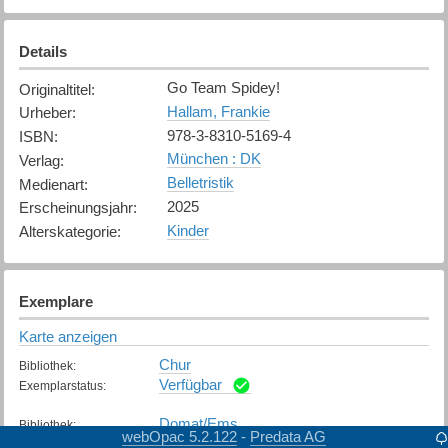
Details
Go Team Spidey!
Originaltitel
:
Hallam, Frankie
Urheber
:
978-3-8310-5169-4
ISBN
:
München : DK
Verlag
:
Belletristik
Medienart
:
2025
Erscheinungsjahr
:
Kinder
Alterskategorie
:
Exemplare
Karte anzeigen
Chur
Bibliothek
:
Verfügbar
Exemplarstatus
:
Domat/Ems
Bibliothek
:
webOpac 5.2.122
Predata AG
-
Nicht verfügbar
Exemplarstatus
: