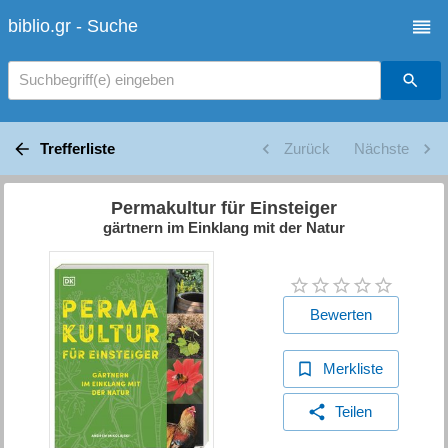
biblio.gr - Suche
Suchbegriff(e) eingeben
Trefferliste
Zurück
Nächste
Permakultur für Einsteiger
gärtnern im Einklang mit der Natur
Bewerten
Merkliste
Teilen