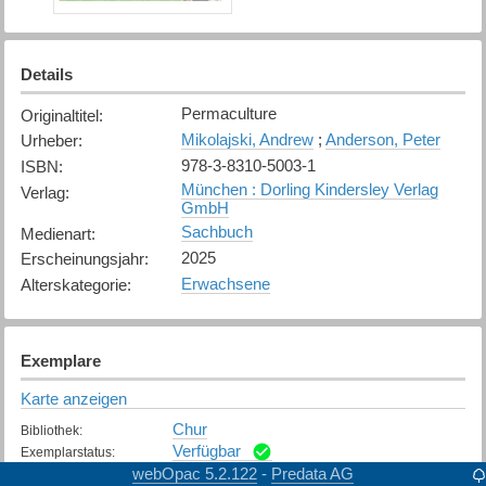
Details
Permaculture
Originaltitel
:
Mikolajski, Andrew
;
Anderson, Peter
Urheber
:
978-3-8310-5003-1
ISBN
:
München : Dorling Kindersley Verlag
Verlag
:
GmbH
Sachbuch
Medienart
:
2025
Erscheinungsjahr
:
Erwachsene
Alterskategorie
:
Exemplare
Karte anzeigen
Chur
Bibliothek
:
Verfügbar
Exemplarstatus
:
webOpac 5.2.122
Predata AG
-