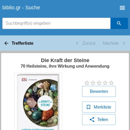
biblio.gr - Suche
Suchbegriff(e) eingeben
Trefferliste
Zurück
Nächste
Die Kraft der Steine
70 Heilsteine, ihre Wirkung und Anwendung
Bewerten
Merkliste
Teilen