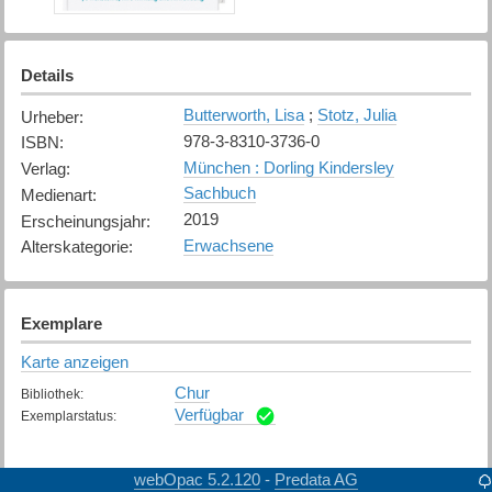
Details
Butterworth, Lisa
;
Stotz, Julia
Urheber
:
978-3-8310-3736-0
ISBN
:
München : Dorling Kindersley
Verlag
:
Sachbuch
Medienart
:
2019
Erscheinungsjahr
:
Erwachsene
Alterskategorie
:
Exemplare
Karte anzeigen
Chur
Bibliothek
:
Verfügbar
Exemplarstatus
:
webOpac 5.2.120
Predata AG
-