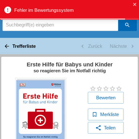
biblio.gr - Suche
Fehler im Bewertungssystem
Suchbegriff(e) eingeben
Trefferliste
Zurück
Nächste
Erste Hilfe für Babys und Kinder
so reagieren Sie im Notfall richtig
Bewerten
Merkliste
Teilen