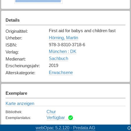
Details
First aid for babys and children fast
Originaltitel
:
Hörning, Martin
Urheber
:
978-3-8310-3718-6
ISBN
:
München : DK
Verlag
:
Sachbuch
Medienart
:
2019
Erscheinungsjahr
:
Erwachsene
Alterskategorie
:
Exemplare
Karte anzeigen
Chur
Bibliothek
:
Verfügbar
Exemplarstatus
:
webOpac 5.2.120
Predata AG
-