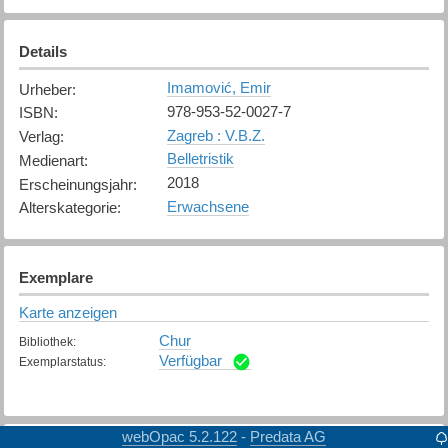
Details
Imamović, Emir
Urheber
:
978-953-52-0027-7
ISBN
:
Zagreb : V.B.Z.
Verlag
:
Belletristik
Medienart
:
2018
Erscheinungsjahr
:
Erwachsene
Alterskategorie
:
Exemplare
Karte anzeigen
Chur
Bibliothek
:
Verfügbar
Exemplarstatus
:
webOpac 5.2.122
Predata AG
-