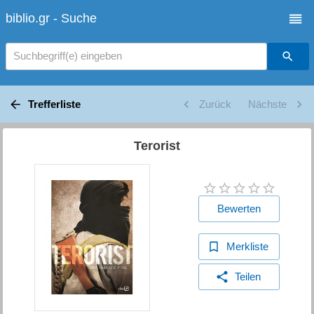
biblio.gr - Suche
Suchbegriff(e) eingeben
Trefferliste
Zurück
Nächste
Terorist
Bewerten
Merkliste
Teilen