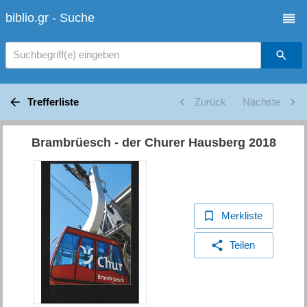
biblio.gr - Suche
Suchbegriff(e) eingeben
Trefferliste
Zurück
Nächste
Brambrüesch - der Churer Hausberg 2018
Merkliste
Teilen