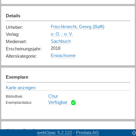
Details
Frischknecht, Georg (Baffi)
Urheber
:
o. O. : o. V.
Verlag
:
Sachbuch
Medienart
:
2018
Erscheinungsjahr
:
Erwachsene
Alterskategorie
:
Exemplare
Karte anzeigen
Chur
Bibliothek
:
Verfügbar
Exemplarstatus
:
Weitere Details
webOpac 5.2.122
Predata AG
-