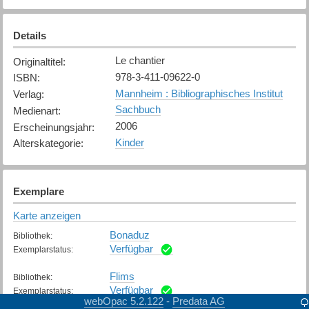
Details
Le chantier
Originaltitel
:
978-3-411-09622-0
ISBN
:
Mannheim : Bibliographisches Institut
Verlag
:
Sachbuch
Medienart
:
2006
Erscheinungsjahr
:
Kinder
Alterskategorie
:
Exemplare
Karte anzeigen
Bonaduz
Bibliothek
:
Verfügbar
Exemplarstatus
:
Flims
Bibliothek
:
Verfügbar
Exemplarstatus
:
webOpac 5.2.122
Predata AG
-