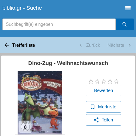
biblio.gr - Suche
Suchbegriff(e) eingeben
Trefferliste
Zurück
Nächste
Dino-Zug - Weihnachtswunsch
Bewerten
Merkliste
Teilen