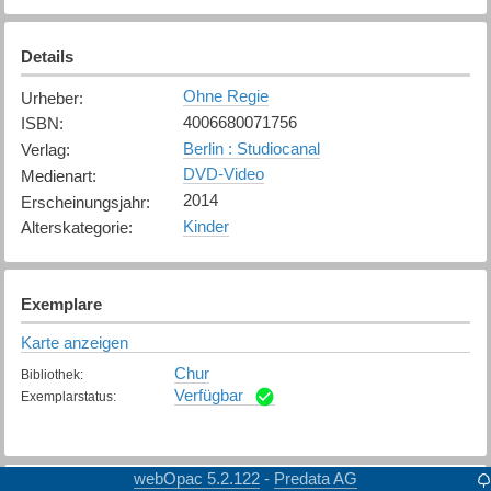
Details
Ohne Regie
Urheber
:
4006680071756
ISBN
:
Berlin : Studiocanal
Verlag
:
DVD-Video
Medienart
:
2014
Erscheinungsjahr
:
Kinder
Alterskategorie
:
Exemplare
Karte anzeigen
Chur
Bibliothek
:
Verfügbar
Exemplarstatus
:
webOpac 5.2.122
Predata AG
-