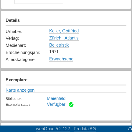
Details
Keller, Gottfried
Urheber
:
Zürich : Atlantis
Verlag
:
Belletristik
Medienart
:
1971
Erscheinungsjahr
:
Erwachsene
Alterskategorie
:
Exemplare
Karte anzeigen
Maienfeld
Bibliothek
:
Verfügbar
Exemplarstatus
:
webOpac 5.2.122
Predata AG
-
Weitere Details