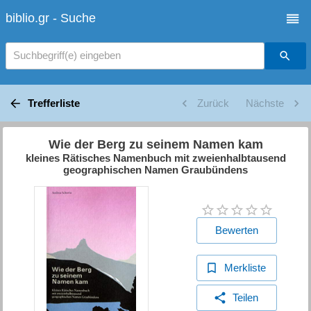
biblio.gr - Suche
Suchbegriff(e) eingeben
Trefferliste
Zurück
Nächste
Wie der Berg zu seinem Namen kam
kleines Rätisches Namenbuch mit zweienhalbtausend
geographischen Namen Graubündens
Bewerten
Merkliste
Teilen