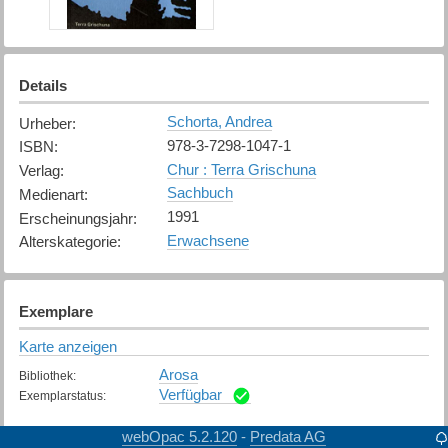
Details
Schorta, Andrea
Urheber
:
978-3-7298-1047-1
ISBN
:
Chur : Terra Grischuna
Verlag
:
Sachbuch
Medienart
:
1991
Erscheinungsjahr
:
Erwachsene
Alterskategorie
:
Exemplare
Karte anzeigen
Arosa
Bibliothek
:
Verfügbar
Exemplarstatus
:
Filisur
webOpac 5.2.120
Predata AG
-
Bibliothek
: