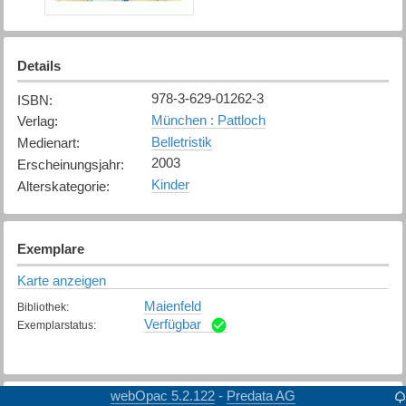
Details
978-3-629-01262-3
ISBN
:
München : Pattloch
Verlag
:
Belletristik
Medienart
:
2003
Erscheinungsjahr
:
Kinder
Alterskategorie
:
Exemplare
Karte anzeigen
Maienfeld
Bibliothek
:
Verfügbar
Exemplarstatus
:
webOpac 5.2.122
Predata AG
-