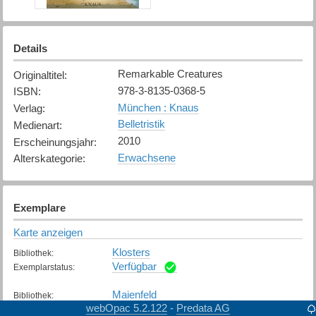
Details
Remarkable Creatures
Originaltitel
:
978-3-8135-0368-5
ISBN
:
München : Knaus
Verlag
:
Belletristik
Medienart
:
2010
Erscheinungsjahr
:
Erwachsene
Alterskategorie
:
Exemplare
Karte anzeigen
Klosters
Bibliothek
:
Verfügbar
Exemplarstatus
:
Maienfeld
Bibliothek
:
webOpac 5.2.122
Predata AG
-
Verfügbar
Exemplarstatus
: