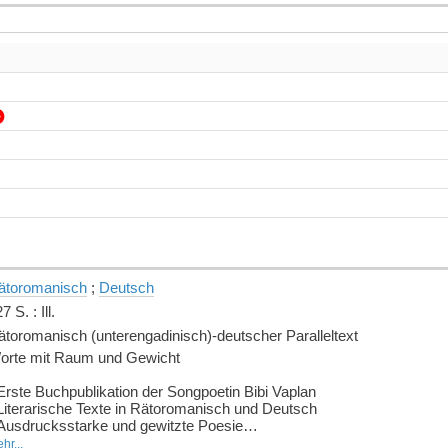
ätoromanisch
;
Deutsch
7 S. : Ill.
ätoromanisch (unterengadinisch)-deutscher Paralleltext
orte mit Raum und Gewicht
Erste Buchpublikation der Songpoetin Bibi Vaplan
 Literarische Texte in Rätoromanisch und Deutsch
 Ausdrucksstarke und gewitzte Poesie
hr...