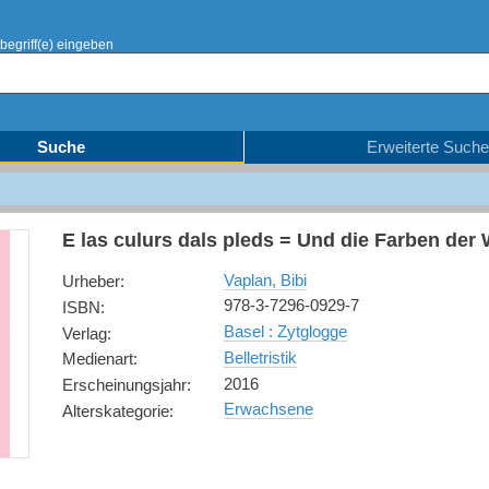
begriff(e) eingeben
Suche
Erweiterte Suche
E las culurs dals pleds = Und die Farben der
Vaplan, Bibi
Urheber
:
978-3-7296-0929-7
ISBN
:
Basel : Zytglogge
Verlag
:
Belletristik
Medienart
:
2016
Erscheinungsjahr
:
Erwachsene
Alterskategorie
: