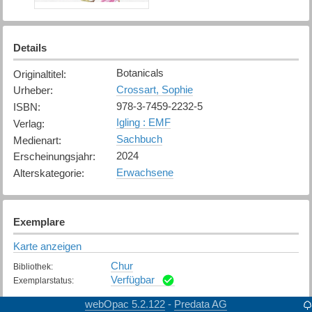
Details
Botanicals
Originaltitel
:
Crossart, Sophie
Urheber
:
978-3-7459-2232-5
ISBN
:
Igling : EMF
Verlag
:
Sachbuch
Medienart
:
2024
Erscheinungsjahr
:
Erwachsene
Alterskategorie
:
Exemplare
Karte anzeigen
Chur
Bibliothek
:
Verfügbar
Exemplarstatus
:
webOpac 5.2.122
Predata AG
-