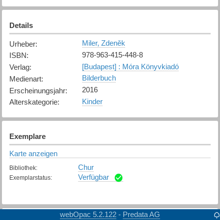
Details
Miler, Zdeněk
Urheber
:
978-963-415-448-8
ISBN
:
[Budapest] : Móra Könyvkiadó
Verlag
:
Bilderbuch
Medienart
:
2016
Erscheinungsjahr
:
Kinder
Alterskategorie
:
Exemplare
Karte anzeigen
Chur
Bibliothek
:
Verfügbar
Exemplarstatus
:
webOpac 5.2.122
Predata AG
-