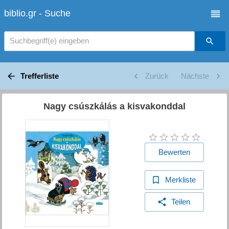
biblio.gr - Suche
Suchbegriff(e) eingeben
Trefferliste
Zurück
Nächste
Nagy csúszkálás a kisvakonddal
Bewerten
Merkliste
Teilen