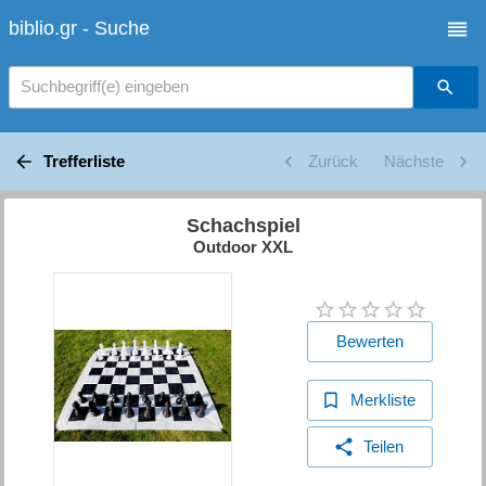
biblio.gr - Suche
Suchbegriff(e) eingeben
Trefferliste
Zurück
Nächste
Schachspiel
Outdoor XXL
Bewerten
Merkliste
Teilen