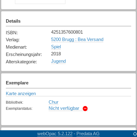
Details
4251357600801
ISBN
:
5200 Brugg : Bea Versand
Verlag
:
Spiel
Medienart
:
2018
Erscheinungsjahr
:
Jugend
Alterskategorie
:
Exemplare
Karte anzeigen
Chur
Bibliothek
:
Nicht verfügbar
Exemplarstatus
:
webOpac 5.2.122
Predata AG
-
Weitere Details