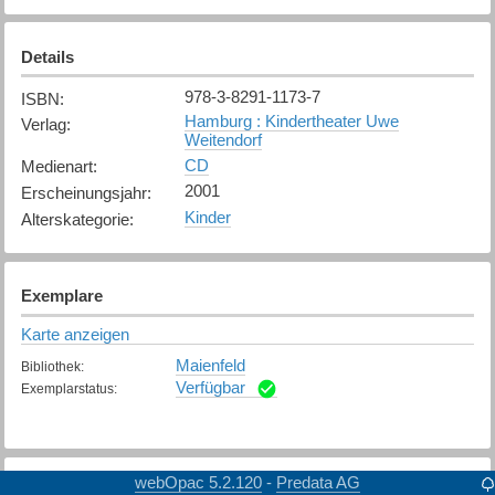
Details
978-3-8291-1173-7
ISBN
:
Hamburg : Kindertheater Uwe
Verlag
:
Weitendorf
CD
Medienart
:
2001
Erscheinungsjahr
:
Kinder
Alterskategorie
:
Exemplare
Karte anzeigen
Maienfeld
Bibliothek
:
Verfügbar
Exemplarstatus
:
webOpac 5.2.120
Predata AG
-
Weitere Details